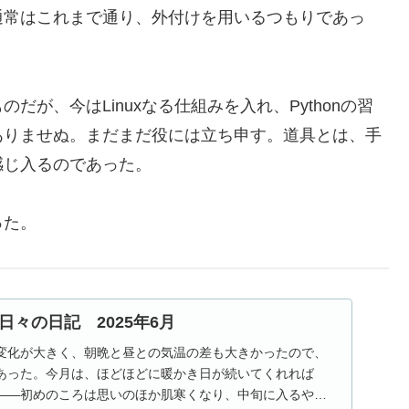
通常はこれまで通り、外付けを用いるつもりであっ
が、今はLinuxなる仕組みを入れ、Pythonの習
ありませぬ。まだまだ役には立ち申す。道具とは、手
感じ入るのであった。
った。
々の日記 2025年6月
変化が大きく、朝晩と昼との気温の差も大きかったので、
あった。今月は、ほどほどに暖かき日が続いてくれれば
――初めのころは思いのほか肌寒くなり、中旬に入るやい