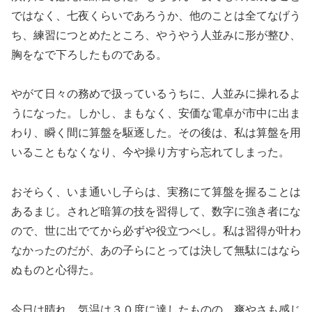
ではなく、七夜くらいであろうか、他のことは全てなげう
ち、練習につとめたところ、やうやう人並みに形が整ひ、
胸をなで下ろしたものである。
やがて日々の務めで扱っているうちに、人並みに操れるよ
うになった。しかし、まもなく、安価な電卓が市中に出ま
わり、瞬く間に算盤を駆逐した。その後は、私は算盤を用
いることもなくなり、今や操り方すら忘れてしまった。
おそらく、いま通いし子らは、実務にて算盤を握ることは
あるまじ。されど暗算の技を習得して、数字に強き者にな
ので、世に出でてから必ずや役立つべし。私は習得が叶わ
なかったのだが、あの子らにとっては決して無駄にはなら
ぬものと心得た。
今日は晴れ、気温は３０度に達したものの、爽やさも感じ