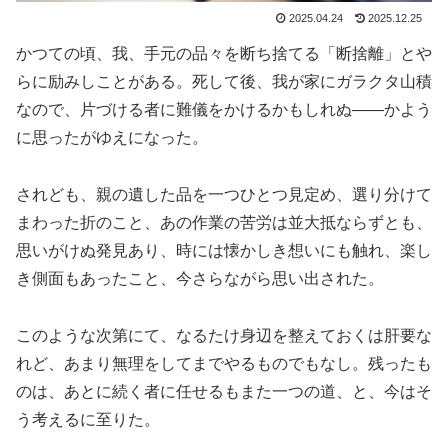
2025.04.24
2025.12.25
かつての頃、我、手元の品々を断ち捨てる「断捨離」とや
らに励みしことがある。死して後、我が家にガラクタ山積
なので、片づける者に難儀をかけるかもしれぬ――かよう
に思ったがゆえになった。
されども、親の遺した品を一つひとつ見定め、選り分けて
まわった折のこと、あの作業の苦労は並大抵ならずとも、
思いがけぬ発見あり、時には懐かしき想いにも触れ、楽し
き側面もあったこと、今さらながら思い出された。
このような次第にて、なるたけ身辺を整えておくは肝要な
れど、あまり無理をしてまでやるものでもなし。残ったも
のは、あとに続く者に任せるもまた一つの道、と、今はそ
う考えるに至りた。