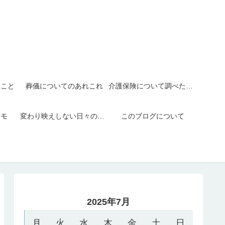
たこと
葬儀についてのあれこれ
介護保険について調べたこと
メモ
変わり映えしない日々の日記
このブログについて
2025年7月
月
火
水
木
金
土
日