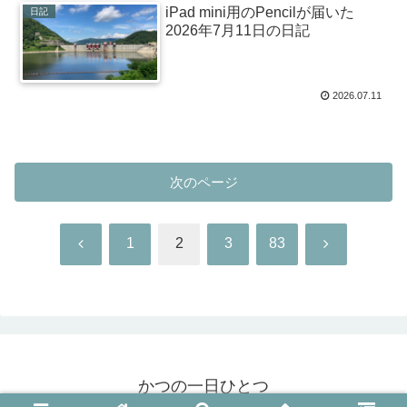
iPad mini用のPencilが届いた
日記
2026年7月11日の日記
2026.07.11
次のページ
前
次
1
2
3
83
へ
へ
かつの一日ひとつ