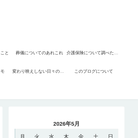
たこと
葬儀についてのあれこれ
介護保険について調べたこと
メモ
変わり映えしない日々の日記
このブログについて
2026年5月
月
火
水
木
金
土
日