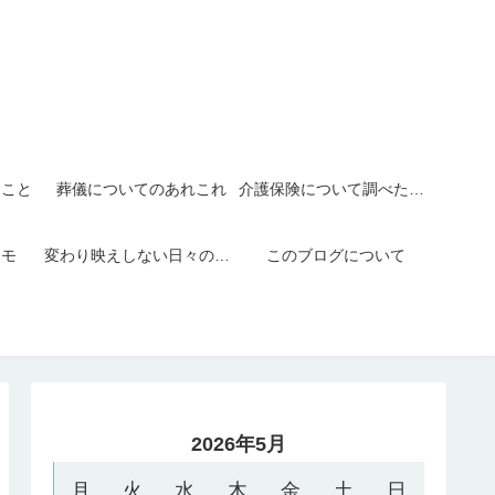
たこと
葬儀についてのあれこれ
介護保険について調べたこと
メモ
変わり映えしない日々の日記
このブログについて
2026年5月
月
火
水
木
金
土
日